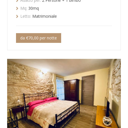
Adatto per:
2 Persone + 1 bimbo
Mq:
30mq
Letto:
Matrimoniale
da €70,00 per notte