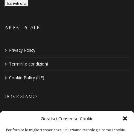
AREA LEGALE
Privacy Policy
Termini e condizioni
Cookie Policy (UE)
DOVE SIAMO
Indirizzo: Via Da denominare, 36
Gestisci Consenso Cookie
Lettomanoppello (PE)
Per fornire le migliori esperienze, utilizziamo tecnologie come i cookie